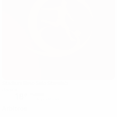
Stadium Etno Selo Stanišići
Bijeljina
18°
Nublado
El campo está seco
Árbitros