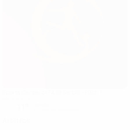
Sports Center of FA of Serbia - Pitch 1
Stara Pazova
11°
Soleado
El campo está excelente
Árbitros