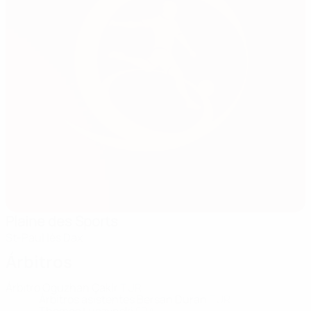
Plaine des Sports
St-Paul lès Dax
Árbitros
Árbitro
Oguzhan Çakir
TUR
Árbitros asistentes
Bersan Duran
TUR