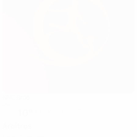
NNC Brdo
Kranj
10°
El campo está excelente
Árbitros