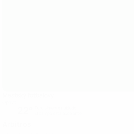
Mestský fotbalovy
Opava
22°
Parcialmente nublado
El campo está excelente
Árbitros