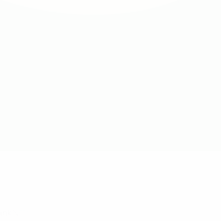
bink
NED