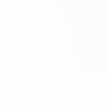
FK Chmel
Blšany
16°
Soleado
El campo está suave
Árbitros