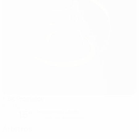
1. SK Prostejov
Prostêjov
15°
Parcialmente nublado
El campo está excelente
Árbitros