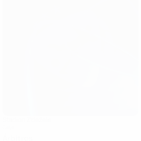
Stadion Z’dežele
Celje
Árbitros