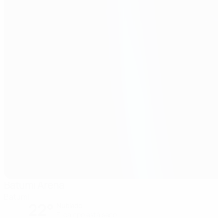
Batumi Arena
Batumi
22°
Nublado
El campo está seco