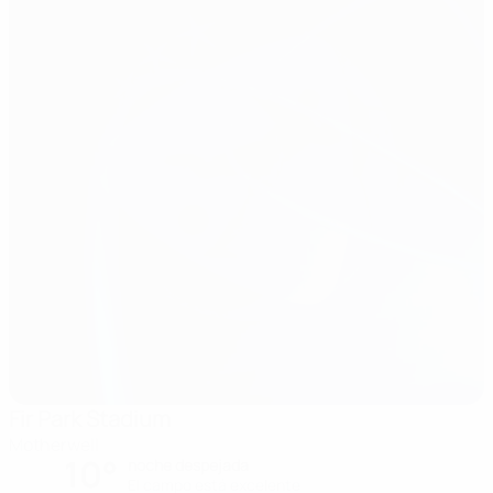
Fir Park Stadium
Motherwell
10°
noche despejada
El campo está excelente