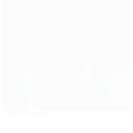
Kadrioru staadion
Tallin
9°
Noche nublada
El campo está excelente