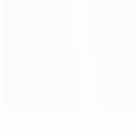
Stadion an der Gellertstrasse
Chemnitz
9°
Nublado
El campo está seco