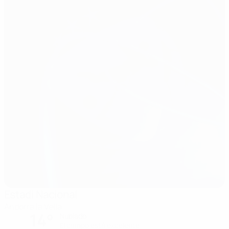
Estadi Nacional
Andorra la Vella
14°
Nublado
El campo está excelente