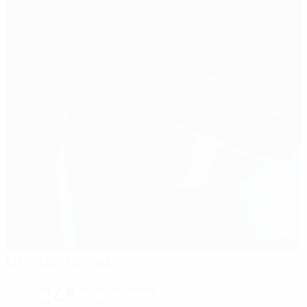
Ethnikos Achnas
Achnas
24°
noche despejada
El campo está excelente