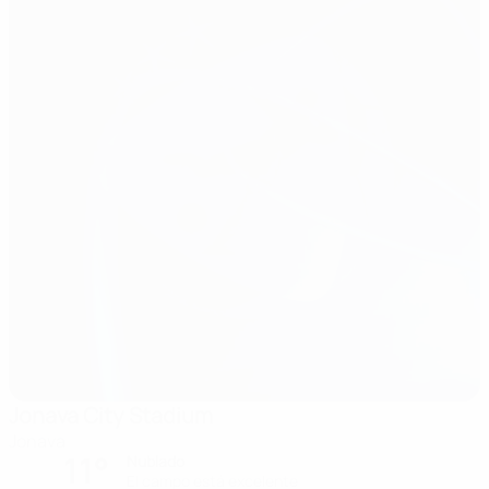
Jonava City Stadium
Jonava
11°
Nublado
El campo está excelente