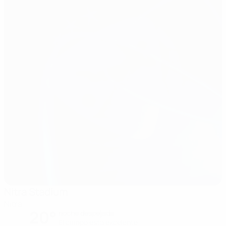
Nitra Stadium
Nitra
20°
noche despejada
El campo está excelente