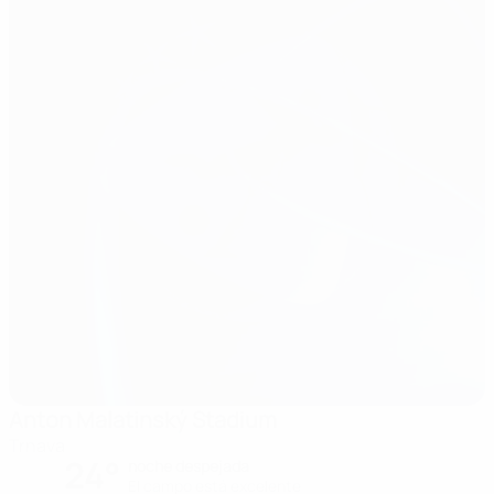
Anton Malatinský Stadium
Trnava
24°
noche despejada
El campo está excelente