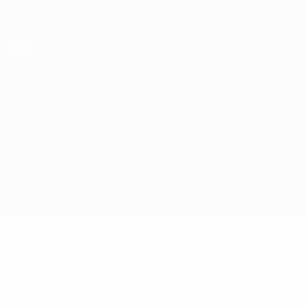
Saltar
al
contenido
principal
Campeonato de Europa Sub-21 de la UEFA
Moldavia vs Kazajstán
Novedades
Grupo