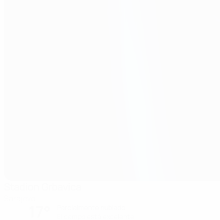
Stadion Grbavica
Sarajevo
17°
Parcialmente nublado
El campo está excelente