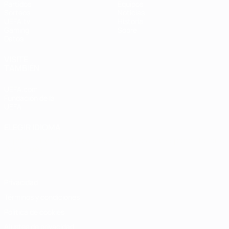
Partidos
Equipos
Sorteos
Noticias
UEFA.tv
Historia
Gaming
Sobre
Datos
VISITE
TAMBIÉN
UEFA.com
Fundación de la
UEFA
ELEGIR IDIOMA
Español
English
Français
Deutsch
Русский
Español
Italiano
Português
Privacidad
Términos y condiciones
Política de cookies
Ajustes de privacidad