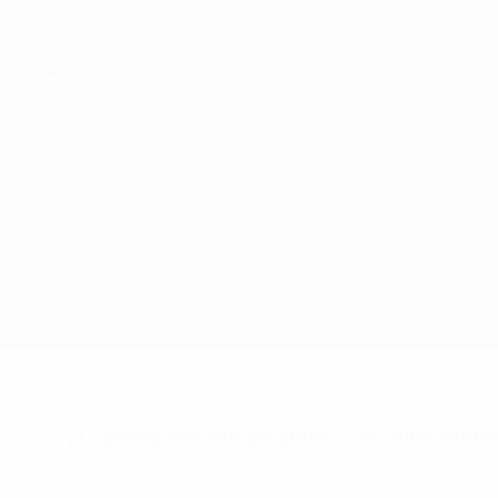
Saltar
al
contenido
UEFA Women's Champions League
principal
Resultados y estadísticas de fútbol en directo
UEFA Women's Champions League
Konak vs Martve Información del partido
Resumen
Novedades
Información del partido
¿Quieres alertas de goles y de alineacion