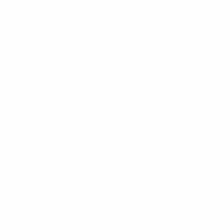
Consigue la app
Ahora no
Eventos del partido