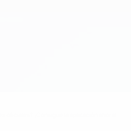
es oficiales? ¡Consigue la aplicación ahora!