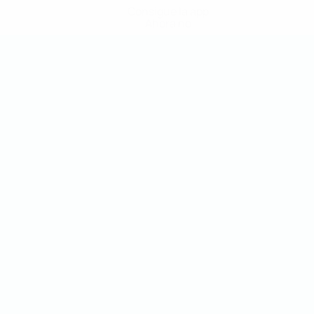
Consigue la app
Ahora no