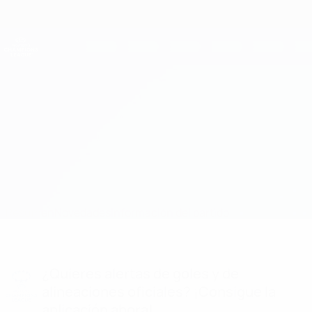
Saltar
al
contenido
UEFA Women's Champions League
Consíguela
principal
Resultados y estadísticas de fútbol en directo
UEFA Women's Champions League
LSK vs Minsk
Resumen
Novedades
Información del partido
¿Quieres alertas de goles y de
alineaciones oficiales? ¡Consigue la
aplicación ahora!