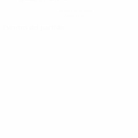
Consigue la app
Ahora no
Eventos del partido