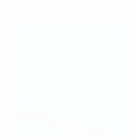
Consigue la app
Ahora no