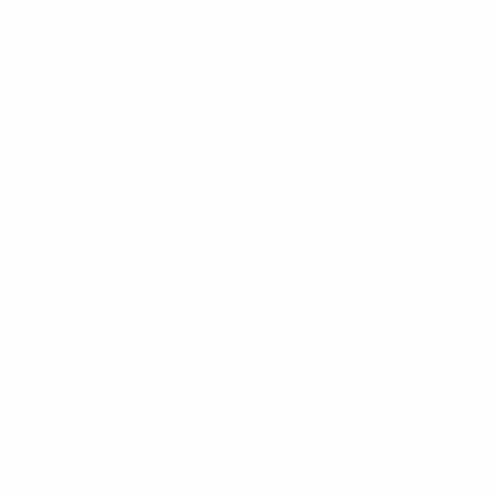
Consigue la app
Ahora no