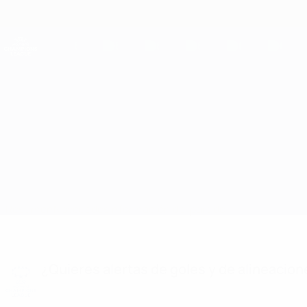
Saltar
al
contenido
UEFA Women's Champions League
principal
Resultados y estadísticas de fútbol en directo
UEFA Women's Champions League
Barcelona vs Wolfsburg
Resumen
Novedades
Información del partido
¿Quieres alertas de goles y de alineacion