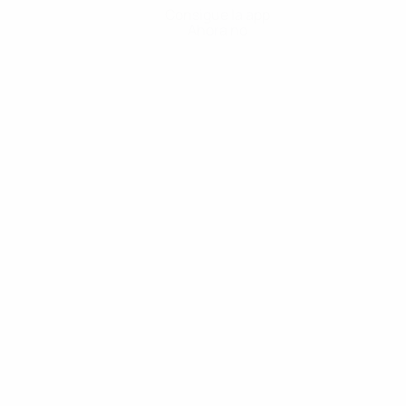
Consigue la app
Ahora no