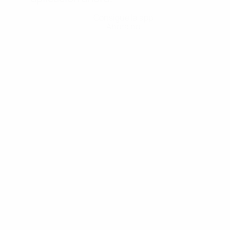
Consigue la app
Ahora no