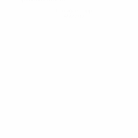
Consigue la app
Ahora no