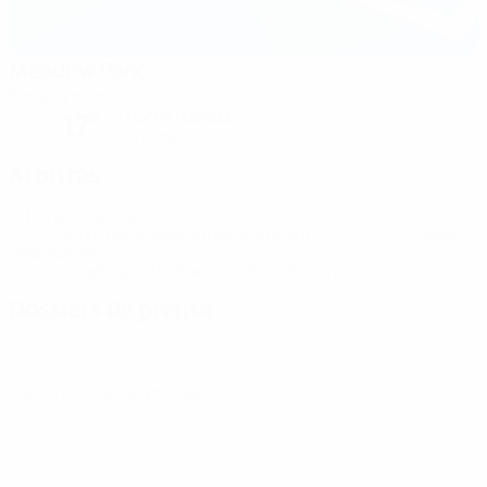
Meadow Park
Borehamwood
Noche nublada
17°
El campo está seco
Árbitras
Árbitra
Frida Klarlund
DEN
Árbitros/as Asistentes
Fie Bruun
DEN
Sidsel
Rasmussen
DEN
Cuarta árbitra
Nanna Løf Andersen
DEN
Dossiers de prensa
Obtén información detallada y actualizada de cada partido.
Ir a los dossier de prensa