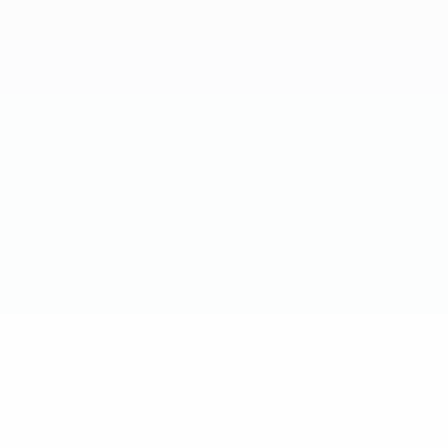
Consíguela