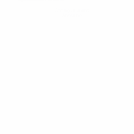
Consigue la app
Ahora no