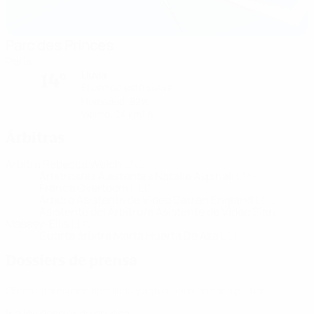
Parc des Princes
París
Lluvia
14°
El campo está suave
Humedad: 82%
Viento: 24 km/ h
Árbitras
Árbitra
Rebecca Welch
ENG
Árbitros/as Asistentes
Natalie Aspinall
ENG
Franca Overtoom
NED
Árbitro Asistente de Vídeo
Darren England
ENG
Asistente del Árbitro/a Asistente de Vídeo
Sian
Massey-Ellis
ENG
Cuarta árbitra
Marta Huerta De Aza
ESP
Dossiers de prensa
Obtén información detallada y actualizada de cada partido.
Ir a los dossier de prensa