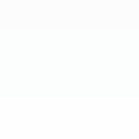
Consíguela