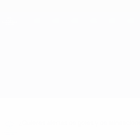
Saltar
al
contenido
UEFA Women's Champions League
principal
Resultados y estadísticas de fútbol en directo
UEFA Women's Champions League
Vorskla Poltava vs Flora Información del partido
Resumen
Novedades
Información del partido
¿Quieres alertas de goles y de alineacion