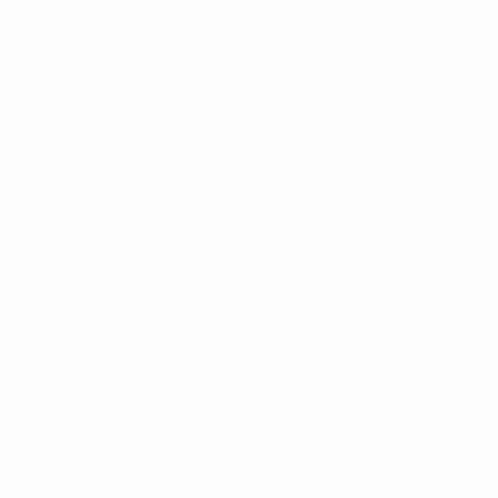
Consigue la app
Ahora no