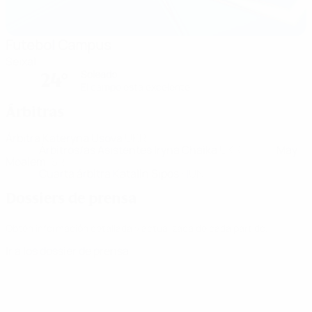
Futebol Campus
Seixal
Soleado
24°
El campo está excelente
Árbitras
Árbitra
Kateryna Usova
UKR
Árbitros/as Asistentes
Iryna Chaika
UKR
May
Moalem
ISR
Cuarta árbitra
Katalin Sipos
HUN
Dossiers de prensa
Obtén información detallada y actualizada de cada partido.
Ir a los dossier de prensa