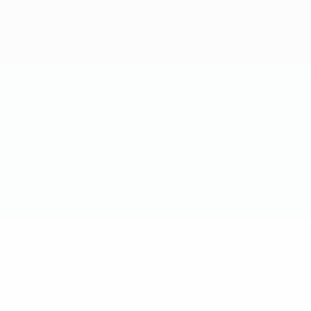
Consíguela