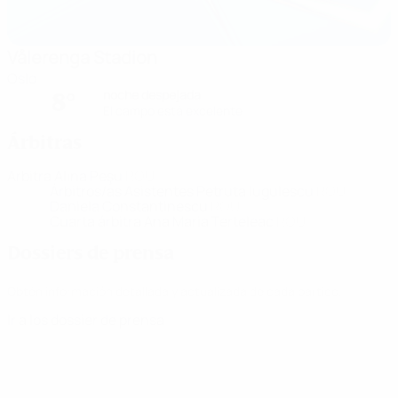
Vålerenga Stadion
Oslo
noche despejada
8°
El campo está excelente
Árbitras
Árbitra
Alina Peşu
ROU
Árbitros/as Asistentes
Petruta Iugulescu
ROU
Daniela Constantinescu
ROU
Cuarta árbitra
Ana Maria Terteleac
ROU
Dossiers de prensa
Obtén información detallada y actualizada de cada partido.
Ir a los dossier de prensa