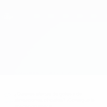
Saltar
al
contenido
UEFA Women's Champions League
Consíguela
principal
Resultados y estadísticas de fútbol en directo
UEFA Women's Champions League
Bayern vs Roma Alineaciones
Resumen
Novedades
Información del partido
¿Quieres alertas de goles y de
alineaciones oficiales? ¡Consigue la
aplicación ahora!