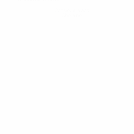
Consigue la app
Ahora no