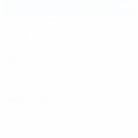
Stadio Tre Fontane
Roma
noche despejada
13°
El campo está seco
Humedad: 75%
Viento: 10 km/ h
Árbitras
Árbitra
Ewa Augustyn
POL
Árbitros/as Asistentes
Aleksandra Ulanowska
POL
Julia Bukarowicz
POL
Cuarta árbitra
Monika Mularczyk
POL
Dossiers de prensa
Obtén información detallada y actualizada de cada partido.
Ir a los dossier de prensa