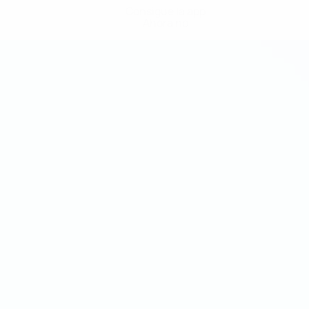
Consigue la app
Ahora no