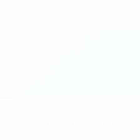
es oficiales? ¡Consigue la aplicación ahora!