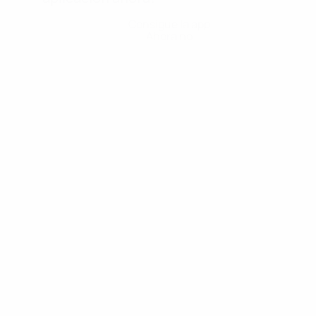
Consigue la app
Ahora no