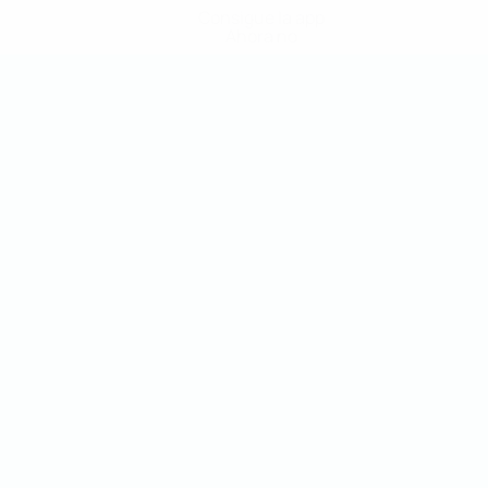
Consigue la app
Ahora no