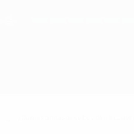
Saltar
al
contenido
UEFA Women's Champions League
principal
Resultados y estadísticas de fútbol en directo
UEFA Women's Champions League
OL Lyonnes vs Paris SG Información del partido
Resumen
Novedades
Información del partido
¿Quieres alertas de goles y de alineacion