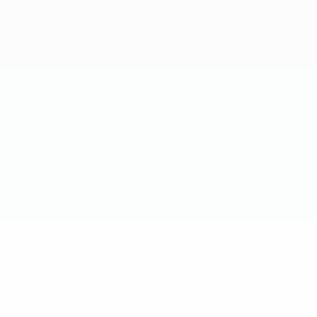
Consíguela