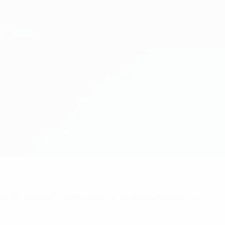
es oficiales? ¡Consigue la aplicación ahora!