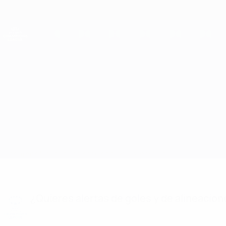
Saltar
al
contenido
UEFA Women's Champions League
principal
Resultados y estadísticas de fútbol en directo
UEFA Women's Champions League
Glentoran vs Pyunik
Resumen
Novedades
Información del partido
¿Quieres alertas de goles y de alineacion