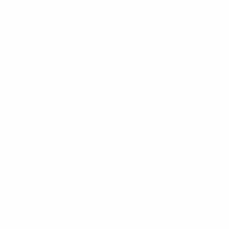
Consigue la app
Ahora no