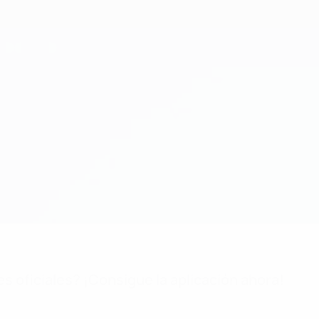
es oficiales? ¡Consigue la aplicación ahora!