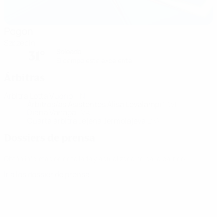
Pogon
Szczecin
Soleado
31°
El campo está excelente
Árbitras
Árbitra
Lotta Vuorio
FIN
Árbitros/as Asistentes
Alisa Levalampi
SWE
Diana Vanaga
LVA
Cuarta árbitra
Jeļena Jermolajeva
LVA
Dossiers de prensa
Obtén información detallada y actualizada de cada partido.
Ir a los dossier de prensa