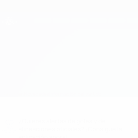
Saltar
al
contenido
UEFA Women's Champions League
Consíguela
principal
Resultados y estadísticas de fútbol en directo
UEFA Women's Champions League
Gintra vs Celtic
Resumen
Novedades
Información del partido
¿Quieres alertas de goles y de
alineaciones oficiales? ¡Consigue la
aplicación ahora!