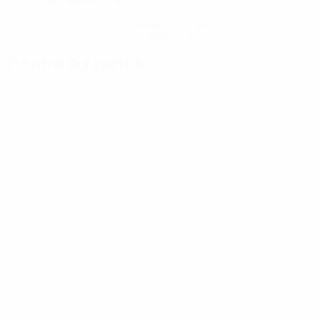
Consigue la app
Ahora no
Eventos del partido