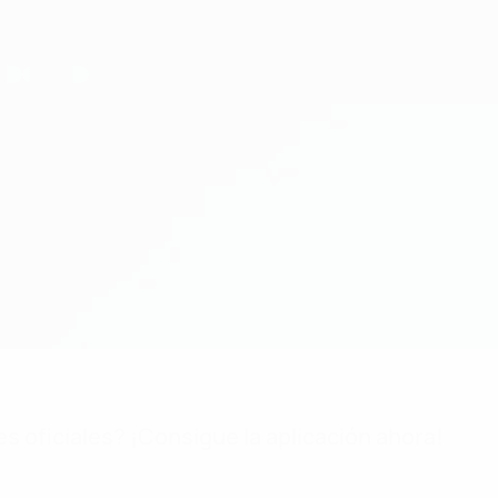
es oficiales? ¡Consigue la aplicación ahora!