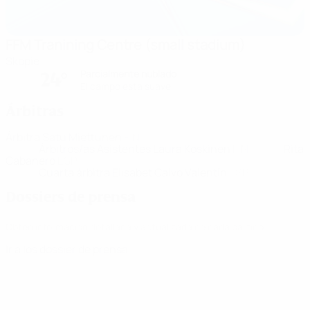
FFM Tranining Centre (small stadium)
Skopie
Parcialmente nublado
24°
El campo está suave
Árbitras
Árbitra
Satu Miettunen
FIN
Árbitros/as Asistentes
Laura Koskinen
FIN
Rita
Cabanero
ESP
Cuarta árbitra
Elisabet Calvo Valentín
ESP
Dossiers de prensa
Obtén información detallada y actualizada de cada partido.
Ir a los dossier de prensa